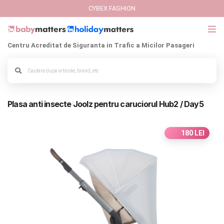
CYBEX FASHION
Centru Acreditat de Siguranta in Trafic a Micilor Pasageri
GIFT CARD
Alege culoarea cadrului
Cybex Fashion
Plasa anti insecte Joolz pentru caruciorul Hub2 / Day5
Italbaby Collections
Branduri
180 LEI
CARUCIOARE COPII
SCAUNE AUTO
SCOICI AUTO