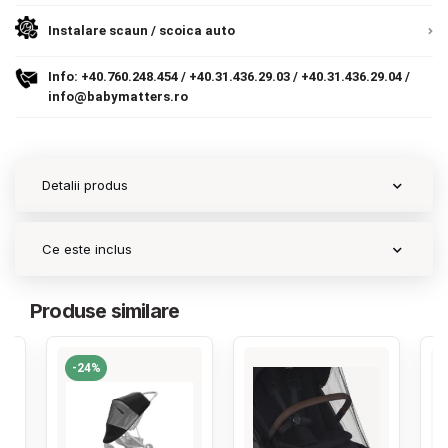
9.305 lei
TVA inclus
Termeni si conditii
Instalare scaun / scoica auto
Politica de confidentialitate
Adauga in cos
Info:
+40.760.248.454
/
+40.31.436.29.03
/
+40.31.436.29.04
/
info@babymatters.ro
Politica de utilizare cookie-uri
Modalitati de plata
Detalii produs
Politica de livrare si retur
Formular de retur
Ce este inclus
Garantia produselor
Produse similare
Instalare scaune/scoici auto
ANPC
-24%
ANPC SAL
SOL