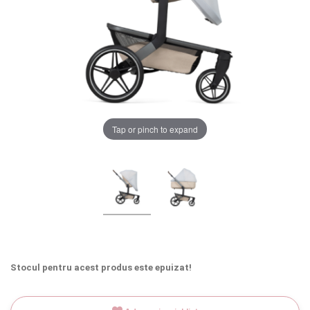
LA PLIMBARE
CAMERA COPILULUI
JUCARII
Chrome cu detalii negre
3246 lei
MARSUPII BEBELUSI
Tap or pinch to expand
LEAGANE COPII
Verde cu detalii negre
5646 lei
BALANSOARE COPII
Alege culoarea cadrului
BABY MONITORS
HRANIRE SI DIVERSIFICARE
Stocul pentru acest produs este epuizat!
CASA SI CURATENIE