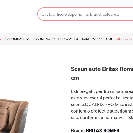
Y
CARUCIOARE
SCAUNE AUTO
SCOICI AUTO
CAMERA COPILULUI
GIFT CARD
Scaun auto Britax Rome
cm
Esti pregatit pentru urmatoare
este succesorul perfect al scoi
scoica.DUALFIX PRO M se insta
confera o protectie superioara 
este conform cu normativa i-SIZE 
Brand:
BRITAX ROMER