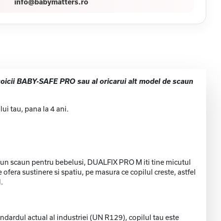
info@babymatters.ro
coicii BABY-SAFE PRO sau al oricarui alt model de scaun
ui tau, pana la 4 ani.
 la un scaun pentru bebelusi, DUALFIX PRO M iti tine micutul
e ofera sustinere si spatiu, pe masura ce copilul creste, astfel
.
dardul actual al industriei (UN R129), copilul tau este