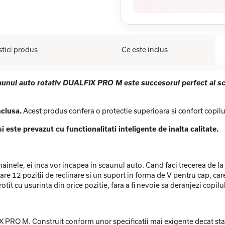
stici produs
Ce este inclus
caunul auto rotativ DUALFIX PRO M este succesorul perfect al s
nclusa.
Acest produs confera o protectie superioara si confort copilul
ste prevazut cu functionalitati inteligente de inalta calitate.
i hainele, ei inca vor incapea in scaunul auto. Cand faci trecerea de
 are 12 pozitii de reclinare si un suport in forma de V pentru cap, car
tit cu usurinta din orice pozitie, fara a fi nevoie sa deranjezi copilul
X PRO M. Construit conform unor specificatii mai exigente decat stan