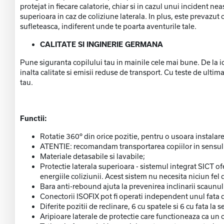
protejat in fiecare calatorie, chiar si in cazul unui incident
superioara in caz de coliziune laterala. In plus, este prevazut 
sufleteasca, indiferent unde te poarta aventurile tale.
CALITATE SI INGINERIE GERMANA
Pune siguranta copilului tau in mainile cele mai bune. De la ide
inalta calitate si emisii reduse de transport. Cu teste de ul
tau.
Functii:
Rotatie 360º din orice pozitie, pentru o usoara instalare
ATENTIE: recomandam transportarea copiilor in sensul in
Materiale detasabile si lavabile;
Protectie laterala superioara - sistemul integrat SICT of
energiile coliziunii. Acest sistem nu necesita niciun fel
Bara anti-rebound ajuta la prevenirea inclinarii scaunulu
Conectorii ISOFIX pot fi operati independent unul fata de
Diferite pozitii de reclinare, 6 cu spatele si 6 cu fata la 
Aripioare laterale de protectie care functioneaza ca un c