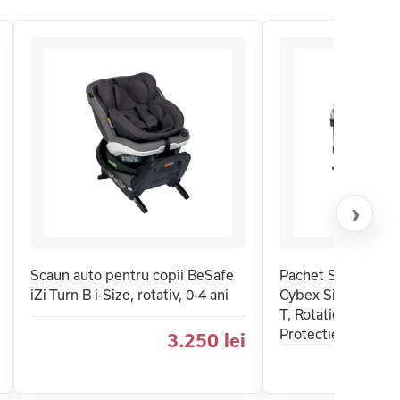
›
Scaun auto pentru copii BeSafe
Pachet Scaun Auto
iZi Turn B i-Size, rotativ, 0-4 ani
Cybex Sirona T i-Si
T, Rotatie 360°, Co
Protectie
3.250 lei