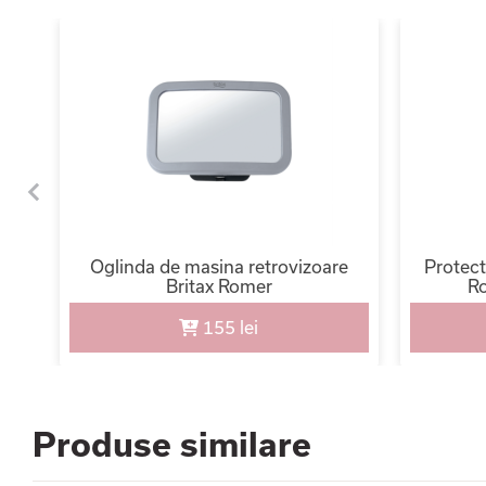
nele
Oglinda de masina retrovizoare
Protect
Britax Romer
Ro
155 lei
Produse similare