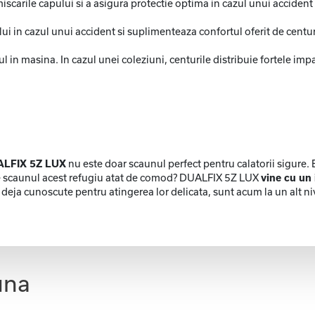
iscarile capului si a asigura protectie optima in cazul unui accident l
ui in cazul unui accident si suplimenteaza confortul oferit de centur
 in masina. In cazul unei coleziuni, centurile distribuie fortele impact
LFIX 5Z LUX
nu este doar scaunul perfect pentru calatorii sigure. E
ine scaunul acest refugiu atat de comod? DUALFIX 5Z LUX
vine cu un 
 deja cunoscute pentru atingerea lor delicata, sunt acum la un alt niv
una