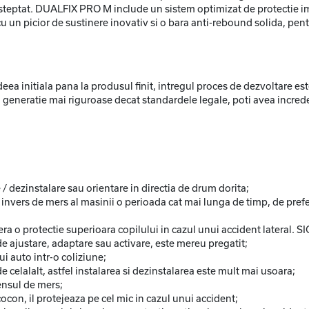
 neasteptat. DUALFIX PRO M include un sistem optimizat de protectie im
cu un picior de sustinere inovativ si o bara anti-rebound solida, pent
ea initiala pana la produsul finit, intregul proces de dezvoltare este 
tima generatie mai riguroase decat standardele legale, poti avea incr
 / dezinstalare sau orientare in directia de drum dorita;
vers de mers al masinii o perioada cat mai lunga de timp, de prefer
era o protectie superioara copilului in cazul unui accident lateral. SI
 de ajustare, adaptare sau activare, este mereu pregatit;
i auto intr-o coliziune;
 celalalt, astfel instalarea si dezinstalarea este mult mai usoara;
sensul de mers;
ocon, il protejeaza pe cel mic in cazul unui accident;