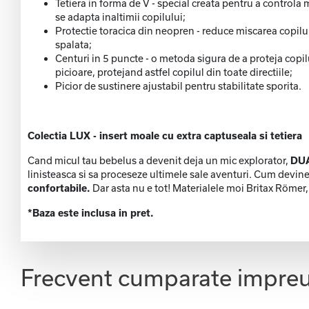
Tetiera in forma de V - special creata pentru a controla m
se adapta inaltimii copilului;
Protectie toracica din neopren - reduce miscarea copilul
spalata;
Centuri in 5 puncte - o metoda sigura de a proteja copilul
picioare, protejand astfel copilul din toate directiile;
Picior de sustinere ajustabil pentru stabilitate sporita.
Colectia LUX - insert moale cu extra captuseala si tetiera
Cand micul tau bebelus a devenit deja un mic explorator,
DUA
linisteasca si sa proceseze ultimele sale aventuri. Cum dev
confortabile.
Dar asta nu e tot! Materialele moi Britax Römer,
*Baza este inclusa in pret.
Frecvent cumparate impre