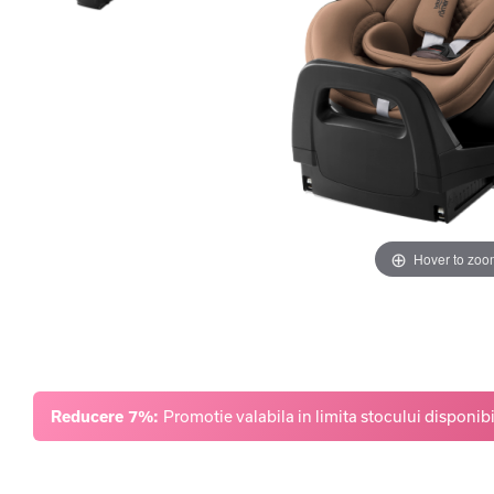
Hover to zoo
Reducere 7%:
Promotie valabila in limita stocului disponibi