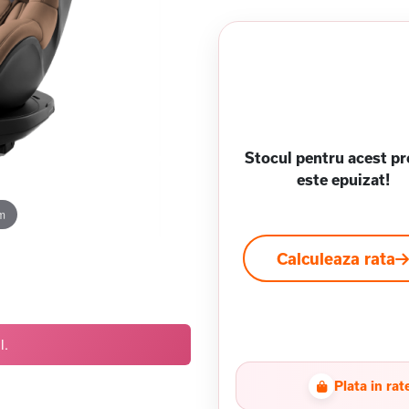
Stocul pentru acest p
este epuizat!
m
Calculeaza rata
l.
Plata in rat