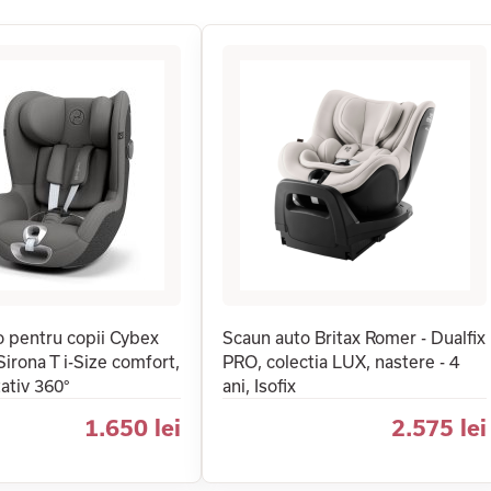
o pentru copii Cybex
Scaun auto Britax Romer - Dualfix
Sirona T i-Size comfort,
PRO, colectia LUX, nastere - 4
tativ 360°
ani, Isofix
1.650 lei
2.575 lei