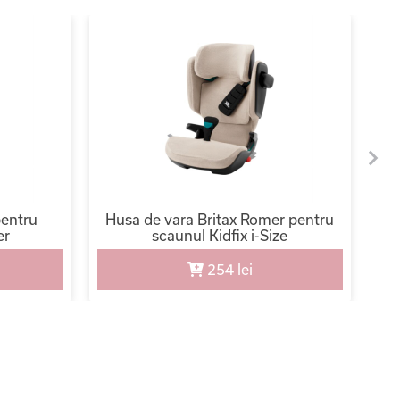
pentru
Husa de vara Britax Romer pentru
er
scaunul Kidfix i-Size
254 lei