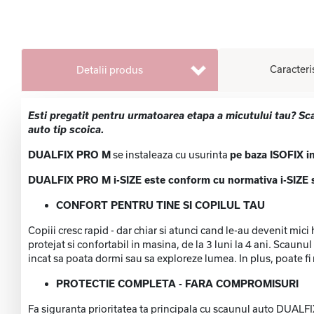
Caracteri
Detalii produs
Esti pregatit pentru urmatoarea etapa a micutului tau? S
auto tip scoica.
DUALFIX PRO M
se instaleaza cu usurinta
pe baza ISOFIX i
DUALFIX PRO M i-SIZE este conform cu normativa i-SIZE si e
CONFORT PENTRU TINE SI COPILUL TAU
Copiii cresc rapid - dar chiar si atunci cand le-au devenit mic
protejat si confortabil in masina, de la 3 luni la 4 ani. Scaunul
incat sa poata dormi sau sa exploreze lumea. In plus, poate fi ro
PROTECTIE COMPLETA - FARA COMPROMISURI
Fa siguranta prioritatea ta principala cu scaunul auto DUALFI