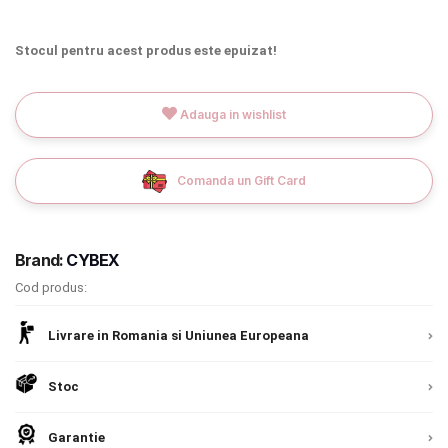
INGRIJIRE PERSONALA
Stocul pentru acest produs este epuizat!
BAIE SI TOALETA
Adauga in wishlist
Informatii companie
Comanda un Gift Card
Despre noi
Blog
Brand:
CYBEX
Regulament giveaway
Cod produs:
Showroom
Livrare in Romania si Uniunea Europeana
Depozit
Chrome cu detalii negre
3246 lei
Stoc
Q & A
Verde cu detalii negre
5646 lei
Branduri
Garantie