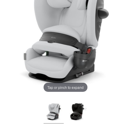
LA PLIMBARE
CAMERA COPILULUI
JUCARII
MARSUPII BEBELUSI
Chrome cu detalii negre
3246 lei
LEAGANE COPII
Verde cu detalii negre
5646 lei
BALANSOARE COPII
Tap or pinch to expand
BABY MONITORS
Alege culoarea cadrului
HRANIRE SI DIVERSIFICARE
CASA SI CURATENIE