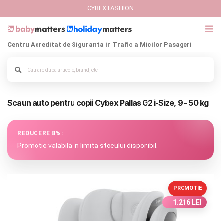
CYBEX FASHION
Centru Acreditat de Siguranta in Trafic a Micilor Pasageri
GIFT CARD
Cybex Fashion
Alege culoarea cadrului
Scaun auto pentru copii Cybex Pallas G2 i-Size, 9 - 50 kg
Italbaby Collections
Branduri
REDUCERE 8%:
Promotie valabila in limita stocului disponibil.
CARUCIOARE COPII
SCAUNE AUTO
PROMOTIE
1.216 LEI
SCOICI AUTO