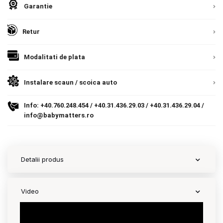
Garantie
Contact
Retur
Copyright 2026 BabyMatters
Modalitati de plata
Instalare scaun / scoica auto
Info:
+40.760.248.454
/
+40.31.436.29.03
/
+40.31.436.29.04
/
info@babymatters.ro
Detalii produs
Video