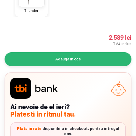
INGRIJIRE PERSONALA
Thunder
BAIE SI TOALETA
2.589 lei
Informatii companie
TVA inclus
Despre noi
Adauga in cos
Blog
Regulament giveaway
Showroom
Ai nevoie de el ieri?
Depozit
Chrome cu detalii negre
3246 lei
Platesti in ritmul tau.
Q & A
Verde cu detalii negre
Plata in rate
disponibila in checkout, pentru intregul
5646 lei
Branduri
cos.