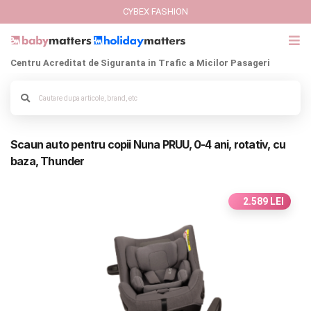
CYBEX FASHION
Centru Acreditat de Siguranta in Trafic a Micilor Pasageri
GIFT CARD
Cybex Fashion
Alege culoarea cadrului
Scaun auto pentru copii Nuna PRUU, 0-4 ani, rotativ, cu
Italbaby Collections
baza, Thunder
Branduri
2.589 LEI
CARUCIOARE COPII
SCAUNE AUTO
SCOICI AUTO