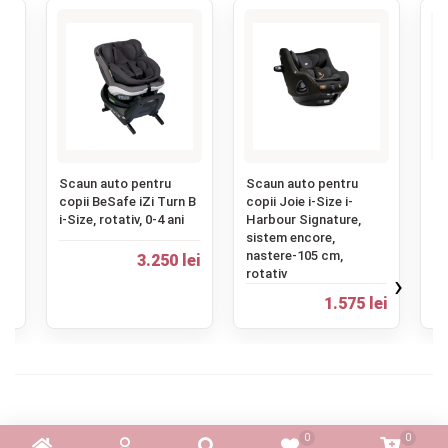
‹
Scaun auto pentru
Scaun auto pentru
Sc
,
copii BeSafe iZi Turn B
copii Joie i-Size i-
co
i-Size, rotativ, 0-4 ani
Harbour Signature,
Pr
sistem encore,
er
nastere-105 cm,
36
ei
3.250 lei
rotativ
›
2.
1.575 lei