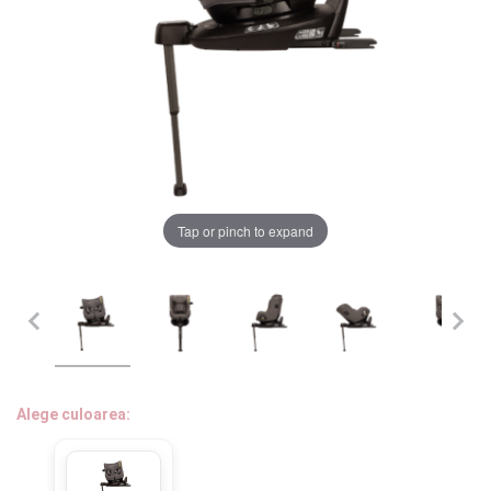
LA PLIMBARE
CAMERA COPILULUI
JUCARII
MARSUPII BEBELUSI
Chrome cu detalii negre
3246 lei
Tap or pinch to expand
LEAGANE COPII
BALANSOARE COPII
Verde cu detalii negre
5646 lei
BABY MONITORS
Alege culoarea cadrului
HRANIRE SI DIVERSIFICARE
Alege culoarea:
CASA SI CURATENIE