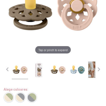
LA PLIMBARE
CAMERA COPILULUI
JUCARII
MARSUPII BEBELUSI
Chrome cu detalii negre
3246 lei
Tap or pinch to expand
LEAGANE COPII
Verde cu detalii negre
5646 lei
BALANSOARE COPII
BABY MONITORS
Alege culoarea cadrului
HRANIRE SI DIVERSIFICARE
Alege culoarea:
CASA SI CURATENIE