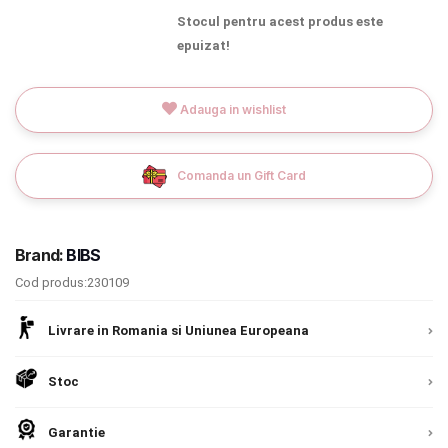
INGRIJIRE PERSONALA
Stocul pentru acest produs este
epuizat!
BAIE SI TOALETA
Adauga in wishlist
Informatii companie
Comanda un Gift Card
Despre noi
Blog
Brand:
BIBS
Regulament giveaway
Cod produs:230109
Showroom
Livrare in Romania si Uniunea Europeana
Depozit
Chrome cu detalii negre
3246 lei
Stoc
Q & A
Verde cu detalii negre
5646 lei
Garantie
Branduri