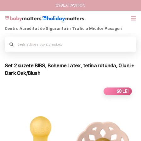
CYBEX FASHION
Centru Acreditat de Siguranta in Trafic a Micilor Pasageri
GIFT CARD
Cybex Fashion
Alege culoarea cadrului
Set 2 suzete BIBS, Boheme Latex, tetina rotunda, 0 luni +
Italbaby Collections
Dark Oak/Blush
Branduri
60 LEI
CARUCIOARE COPII
SCAUNE AUTO
SCOICI AUTO