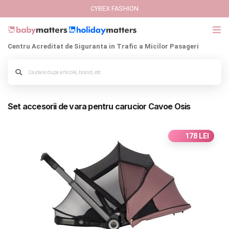
CYBEX FASHION
Centru Acreditat de Siguranta in Trafic a Micilor Pasageri
GIFT CARD
Alege culoarea cadrului
Cybex Fashion
Set accesorii de vara pentru carucior Cavoe Osis
Italbaby Collections
Branduri
178 LEI
CARUCIOARE COPII
SCAUNE AUTO
SCOICI AUTO