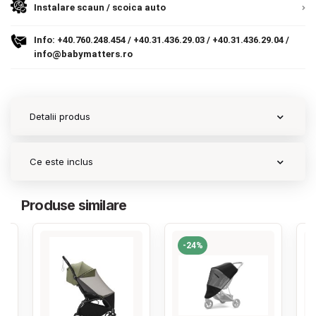
Instalare scaun / scoica auto
Contact
Info:
+40.760.248.454
/
+40.31.436.29.03
/
+40.31.436.29.04
/
info@babymatters.ro
Copyright 2026 BabyMatters
Detalii produs
Ce este inclus
Produse similare
-24%