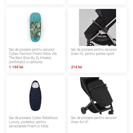
Termeni si conditii
Politica de confidentialitate
Politica de utilizare cookie-uri
Modalitati de plata
Sac de picioare pentru carucior
Sac de picioare pentru carucior
Cybex Fashion Priam/Mios We
Anex IQ, pentru partea sport
The Best Blue By Dj Khaled,
Politica de livrare si retur
confortabil si calduros
1.169 lei
214 lei
Formular de retur
Garantia produselor
Instalare scaune/scoici auto
ANPC
Sac de picioare Cybex Rebellious
Sac de picioare pentru carucior
ANPC SAL
Luxury, protector, pentru
Anex Air-X²
carucioarele Priam si Mios
SOL