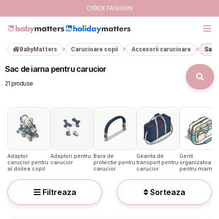
CYBEX FASHION
BabyMatters
Carucioare copii
Accesorii carucioare
Sac d
GIFT CARD
Sac de iarna pentru carucior
Cybex Fashion
21 produse
Italbaby Collections
Branduri
CARUCIOARE COPII
Adaptor
Adaptori pentru
Bara de
Geanta de
Genti
carucior pentru
carucior
protectie pentru
transport pentru
organizatoare
al doilea copil
carucior
carucior
pentru mamici
SCAUNE AUTO
Filtreaza
Sorteaza
SCOICI AUTO