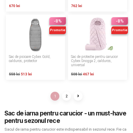
670 lei
762 lei
-8%
-8%
Promotie
Promotie
Sac de picioare Cybex Gold,
Sac de protectie pentru carucior
calduros, protector
Cybex Snogga 2, calduros,
universal
558 lei
513 lei
508 lei
467 lei
1
2
Sac de iarna pentru carucior - un must-have
pentru sezonul rece
Sacul de iarna pentru carucior este indispensabil in sezonul rece. Fie ca