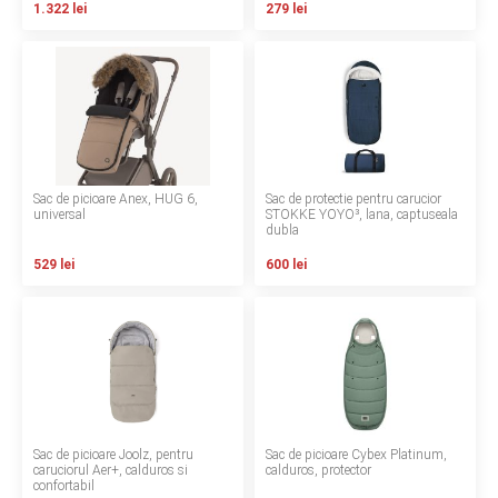
1.322 lei
279 lei
Contact
Copyright 2026 BabyMatters
Sac de picioare Anex, HUG 6,
Sac de protectie pentru carucior
universal
STOKKE YOYO³, lana, captuseala
dubla
529 lei
600 lei
Sac de picioare Joolz, pentru
Sac de picioare Cybex Platinum,
caruciorul Aer+, calduros si
calduros, protector
confortabil