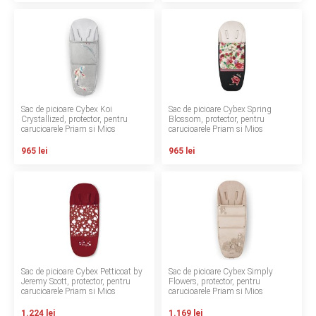
INGRIJIRE PERSONALA
BAIE SI TOALETA
Informatii companie
Sac de picioare Cybex Koi
Sac de picioare Cybex Spring
Crystallized, protector, pentru
Blossom, protector, pentru
Despre noi
carucioarele Priam si Mios
carucioarele Priam si Mios
965 lei
965 lei
Blog
Regulament giveaway
Showroom
Depozit
Sac de picioare Cybex Petticoat by
Sac de picioare Cybex Simply
Q & A
Jeremy Scott, protector, pentru
Flowers, protector, pentru
carucioarele Priam si Mios
carucioarele Priam si Mios
Branduri
1.224 lei
1.169 lei