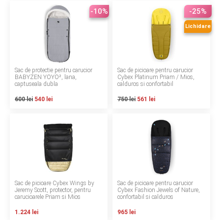
LA PLIMBARE
-10%
-25%
Lichidare
CAMERA COPILULUI
JUCARII
Sac de protectie pentru carucior
Sac de picioare pentru carucior
BABYZEN YOYO², lana,
Cybex Platinum Priam / Mios,
MARSUPII BEBELUSI
captuseala dubla
calduros si confortabil
600 lei
540 lei
750 lei
561 lei
LEAGANE COPII
BALANSOARE COPII
BABY MONITORS
HRANIRE SI DIVERSIFICARE
Sac de picioare Cybex Wings by
Sac de picioare pentru carucior
Jeremy Scott, protector, pentru
Cybex Fashion Jewels of Nature,
carucioarele Priam si Mios
confortabil si calduros
CASA SI CURATENIE
1.224 lei
965 lei