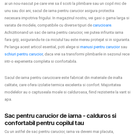
ai un nou-nascut pe care vrei sa il scoti la plimbare sau un copil mic de
unu sau doi ani, sacul de iarna pentru carucior asigura protectia
necesara impotriva frigului. In magazinul nostru, vei gasi o gama larga si
variata de modele, compatibile cu diverse tipuri de
carucioare
.
Achizitionand un sac de iarna pentru carucior, vei putea infrunta iarna
fara griji, asigurandu-te ca micutul tau este mereu protejat si in siguranta.
Pe langa acest articol esential, poti alege si
manusi pentru carucior
sau
schiuri pentru carucior
, daca vrei sa transformi plimbarile in sezonul rece
intr-o experienta completa si confortabila.
Sacul de iarna pentru carucioare este fabricat din materiale de inalta
calitate, care ofera izolatie termica excelenta si confort. Majoritatea
modelelor au o captuseala moale si calduroasa, fiind rezistente la vant si
apa.
Sac pentru carucior de iarna - calduros si
confortabil pentru copilul tau
Cu un astfel de sac pentru carucior, iarna va deveni mai placuta,