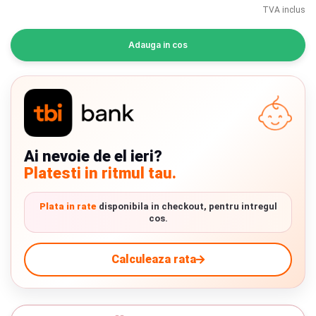
INGRIJIRE PERSONALA
TVA inclus
Adauga in cos
BAIE SI TOALETA
Informatii companie
Despre noi
Ai nevoie de el ieri?
Blog
Platesti in ritmul tau.
Regulament giveaway
Plata in rate
disponibila in checkout, pentru intregul
Showroom
cos.
Depozit
Chrome cu detalii negre
3246 lei
Calculeaza rata
Q & A
Verde cu detalii negre
5646 lei
Branduri