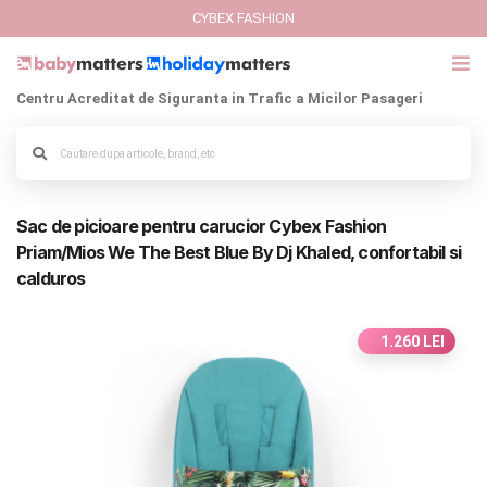
CYBEX FASHION
Centru Acreditat de Siguranta in Trafic a Micilor Pasageri
GIFT CARD
Cybex Fashion
Alege culoarea cadrului
Sac de picioare pentru carucior Cybex Fashion
Italbaby Collections
Priam/Mios We The Best Blue By Dj Khaled, confortabil si
calduros
Branduri
CARUCIOARE COPII
1.260 LEI
SCAUNE AUTO
SCOICI AUTO