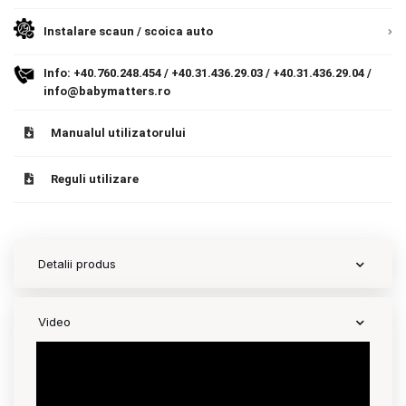
Instalare scaun / scoica auto
Contact
Info:
+40.760.248.454
/
+40.31.436.29.03
/
+40.31.436.29.04
/
info@babymatters.ro
Copyright 2026 BabyMatters
Manualul utilizatorului
Reguli utilizare
Detalii produs
Video