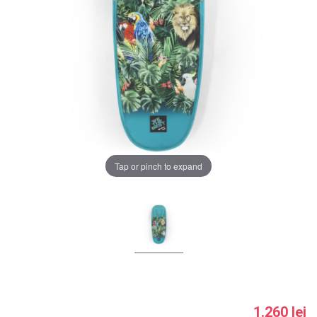
LA PLIMBARE
CAMERA COPILULUI
JUCARII
MARSUPII BEBELUSI
Chrome cu detalii negre
3246 lei
LEAGANE COPII
Tap or pinch to expand
Verde cu detalii negre
BALANSOARE COPII
5646 lei
BABY MONITORS
Alege culoarea cadrului
HRANIRE SI DIVERSIFICARE
CASA SI CURATENIE
1.260 lei