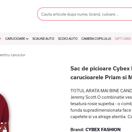
Y
CARUCIOARE
SCAUNE AUTO
SCOICI AUTO
CAMERA COPILULUI
GIFT CARD
pentru carucior
Sac de picioare Cybex 
carucioarele Priam si 
TOTUL ARATA MAI BINE CAND P
Jeremy Scott.O combinatie vesel
tesatura rosie superba - o comb
funda supradimensionata face re
capetele si va atrage atentia. Ca
Brand:
CYBEX FASHION