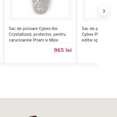
›
Sac de picioare Cybex Koi
Sac de picioare pe
Crystallized, protector, pentru
Cybex Platinum Pr
carucioarele Priam si Mios
editie speciala, cu
965 lei