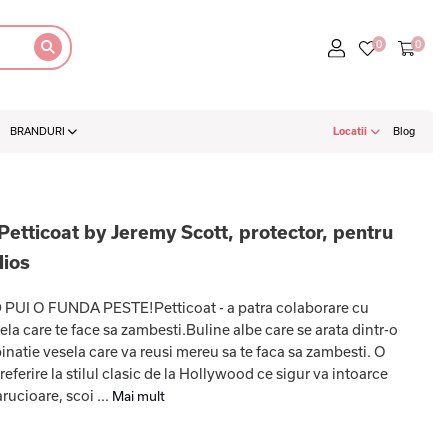
BRANDURI
Locatii
Blog
Petticoat by Jeremy Scott, protector, pentru
Mios
UI O FUNDA PESTE!Petticoat - a patra colaborare cu
a care te face sa zambesti.Buline albe care se arata dintr-o
inatie vesela care va reusi mereu sa te faca sa zambesti. O
ferire la stilul clasic de la Hollywood ce sigur va intoarce
rucioare, scoi ...
Mai mult