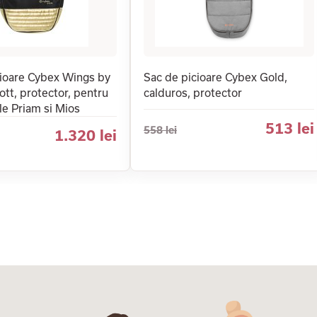
cioare Cybex Wings by
Sac de picioare Cybex Gold,
tt, protector, pentru
calduros, protector
le Priam si Mios
513 lei
558 lei
1.320 lei