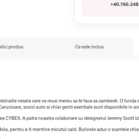
+40.760.248
stici produs
Ce este inclus
mbinatie vesela care va reusi mereu sa te faca sa zambesti. O funda su
arucioare, scoici auto si chiar genti esentiale sunt disponibile in a
 CYBEX. A patra noastra colaborare cu designerul Jeremy Scott izbuc
la, pentru a-ti mentine micutul cald. Bulinele aduc o scanteie chiar s