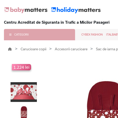
Centru Acreditat de Siguranta in Trafic a Micilor Pasageri
CATEGORII
CYBEX FASHION
ITALBAB
Carucioare copii
Accesorii carucioare
Sac de iarna 
1.224 lei