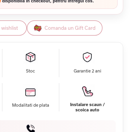
e
disponibila in checkout, pentru intregul cos.
wishlist
Comanda un Gift Card
Stoc
Garantie 2 ani
Instalare scaun /
Modalitati de plata
scoica auto