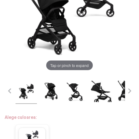
LA PLIMBARE
CAMERA COPILULUI
JUCARII
MARSUPII BEBELUSI
Chrome cu detalii negre
3246 lei
Tap or pinch to expand
LEAGANE COPII
Verde cu detalii negre
5646 lei
BALANSOARE COPII
BABY MONITORS
Alege culoarea cadrului
HRANIRE SI DIVERSIFICARE
Alege culoarea:
CASA SI CURATENIE