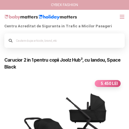
CYBEX FASHION
Centru Acreditat de Siguranta in Trafic a Micilor Pasageri
GIFT CARD
Cybex Fashion
Alege culoarea cadrului
Carucior 2 in 1 pentru copii Joolz Hub², cu landou, Space
Italbaby Collections
Black
Branduri
5.450 LEI
CARUCIOARE COPII
SCAUNE AUTO
SCOICI AUTO