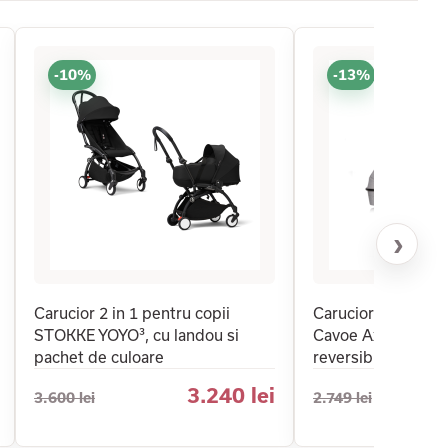
-10%
-13%
›
Carucior 2 in 1 pentru copii
Carucior 2 in 1 pen
STOKKE YOYO³, cu landou si
Cavoe Axo Comfort
pachet de culoare
reversibil cu lando
3.240 lei
3.600 lei
2.749 lei