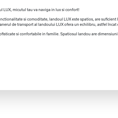
ul LUX, micutul tau va naviga in lux si confort!
functionalitate si comoditate, landoul LUX este spatios, are suficient
nerul de transport al landoului LUX ofera un echilibru, astfel încat c
fisticate si confortabile in familie. Spatiosul landou are dimensiun