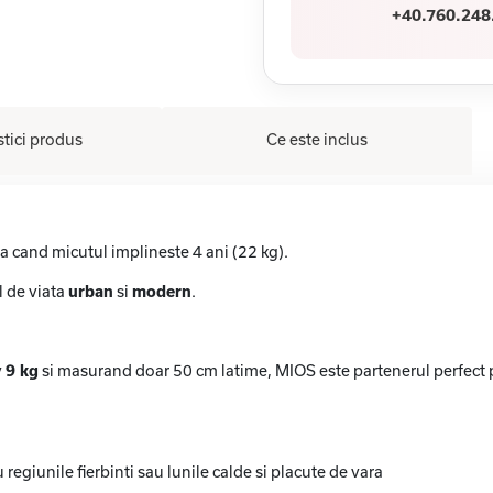
+40.760.248
stici produs
Ce este inclus
a cand micutul implineste 4 ani (22 kg).
il de viata
urban
si
modern
.
v
9 kg
si masurand doar 50 cm latime, MIOS este partenerul perfect 
regiunile fierbinti sau lunile calde si placute de vara