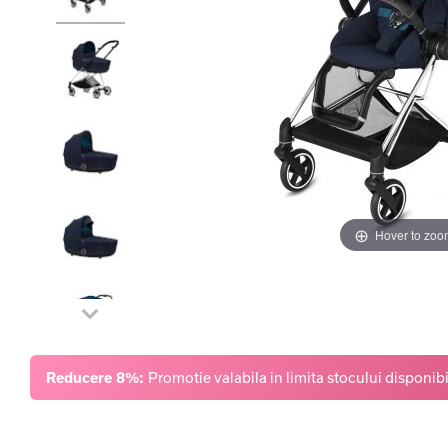
Hover to zoo
Reducere 8%:
Promotie valabila in limita stocului disponibi