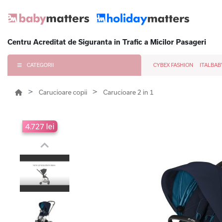
Centru Acreditat de Siguranta in Trafic a Micilor Pasageri
CATEGORII
CYBEX FASHION
ITALBAB
Carucioare copii
Carucioare 2 in 1
4.727 lei