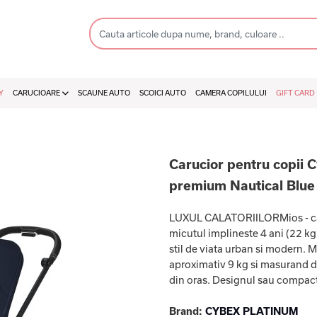
Y
CARUCIOARE
SCAUNE AUTO
SCOICI AUTO
CAMERA COPILULUI
GIFT CARD
Carucior pentru copii C
premium Nautical Blue 
LUXUL CALATORIILORMios - caru
micutul implineste 4 ani (22 k
stil de viata urban si modern.
aproximativ 9 kg si masurand do
din oras. Designul sau compact 
Brand:
CYBEX PLATINUM