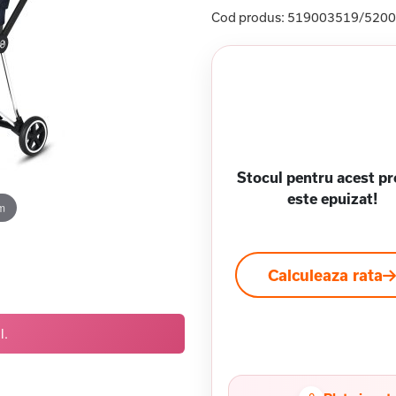
Cod produs:
519003519/5200
Stocul pentru acest p
este epuizat!
m
Calculeaza rata
l.