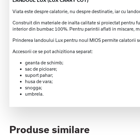
LANDOUL LUX (LUX CARRY COT)
Viata este despre calatorie, nu despre destinatie, iar cu lando
Construit din materiale de inalta calitate si proiectat pentru 
interior din bumbac 100%. Pentru parintii aflati in miscare, ma
Prinderea landoului Lux pentru noul MIOS permite calatorii so
Accesorii ce se pot achizitiona separat:
geanta de schimb;
sac de picioare;
suport pahar;
husa de vara;
snogga;
umbrela.
Produse similare