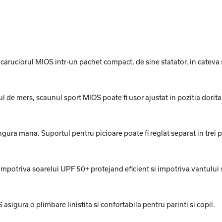
aruciorul MIOS intr-un pachet compact, de sine statator, in cateva
sul de mers, scaunul sport MIOS poate fi usor ajustat in pozitia dorita
ingura mana. Suportul pentru picioare poate fi reglat separat in trei po
mpotriva soarelui UPF 50+ protejand eficient si impotriva vantului s
asigura o plimbare linistita si confortabila pentru parinti si copil.