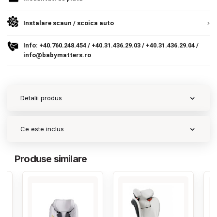
Contact
Instalare scaun / scoica auto
Info:
+40.760.248.454
/
+40.31.436.29.03
/
+40.31.436.29.04
/
Copyright 2026 BabyMatters
info@babymatters.ro
Detalii produs
Ce este inclus
Produse similare