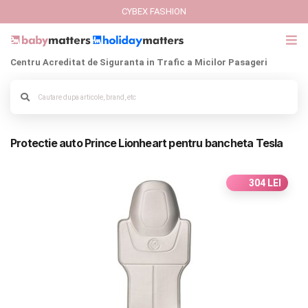
CYBEX FASHION
Centru Acreditat de Siguranta in Trafic a Micilor Pasageri
GIFT CARD
Alege culoarea cadrului
Cybex Fashion
Protectie auto Prince Lionheart pentru bancheta Tesla
Italbaby Collections
Branduri
304 LEI
CARUCIOARE COPII
SCAUNE AUTO
SCOICI AUTO