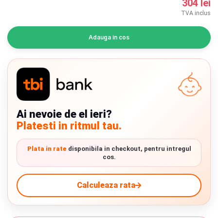
304 lei
INGRIJIRE PERSONALA
TVA inclus
BAIE SI TOALETA
Adauga in cos
Informatii companie
Despre noi
Blog
Ai nevoie de el ieri?
Platesti in ritmul tau.
Regulament giveaway
Plata in rate
disponibila in checkout, pentru intregul
Showroom
cos.
Chrome cu detalii negre
3246 lei
Depozit
Calculeaza rata
Q & A
Verde cu detalii negre
5646 lei
Livrare prin curier in Romania si in Uniunea
Europeana. Toate comenzile sunt expediate din
Branduri
Detalii