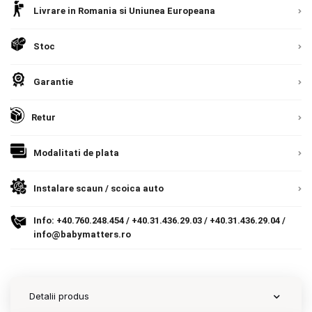
Livrare in Romania si Uniunea Europeana
Contact
Stoc
Copyright 2026 BabyMatters
Garantie
Retur
Modalitati de plata
Instalare scaun / scoica auto
Info:
+40.760.248.454
/
+40.31.436.29.03
/
+40.31.436.29.04
/
info@babymatters.ro
Detalii produs