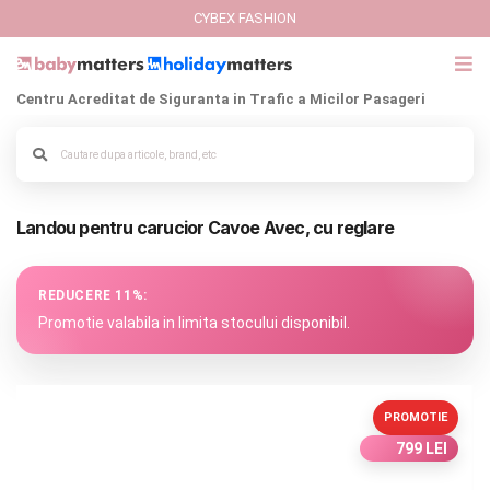
CYBEX FASHION
Centru Acreditat de Siguranta in Trafic a Micilor Pasageri
GIFT CARD
Cybex Fashion
Alege culoarea cadrului
Landou pentru carucior Cavoe Avec, cu reglare
Italbaby Collections
Branduri
REDUCERE 11%:
Promotie valabila in limita stocului disponibil.
CARUCIOARE COPII
SCAUNE AUTO
PROMOTIE
799 LEI
SCOICI AUTO