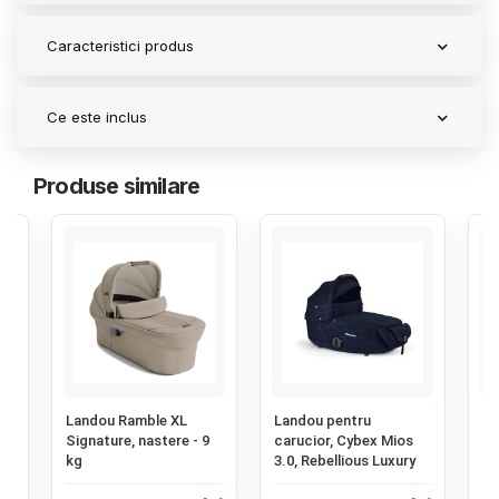
Caracteristici produs
Ce este inclus
Produse similare
‹
Landou Ramble XL
Landou pentru
La
Signature, nastere - 9
carucior, Cybex Mios
LY
kg
3.0, Rebellious Luxury
TR
pr