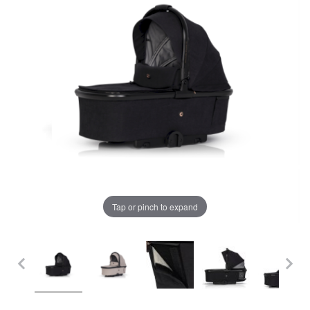
LA PLIMBARE
CAMERA COPILULUI
JUCARII
MARSUPII BEBELUSI
Chrome cu detalii negre
3246 lei
LEAGANE COPII
Verde cu detalii negre
5646 lei
BALANSOARE COPII
Tap or pinch to expand
BABY MONITORS
Alege culoarea cadrului
HRANIRE SI DIVERSIFICARE
CASA SI CURATENIE