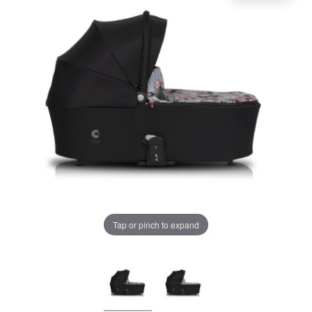
LA PLIMBARE
CAMERA COPILULUI
JUCARII
MARSUPII BEBELUSI
Chrome cu detalii negre
3246 lei
LEAGANE COPII
Verde cu detalii negre
5646 lei
BALANSOARE COPII
BABY MONITORS
Tap or pinch to expand
Alege culoarea cadrului
HRANIRE SI DIVERSIFICARE
CASA SI CURATENIE