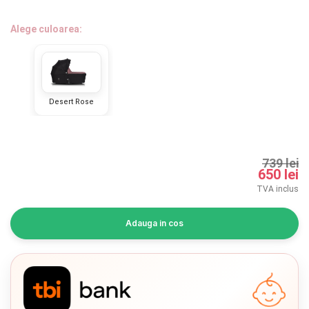
INGRIJIRE PERSONALA
Alege culoarea:
BAIE SI TOALETA
Informatii companie
Desert Rose
Despre noi
Blog
739 lei
650 lei
Regulament giveaway
TVA inclus
Showroom
Adauga in cos
Depozit
Chrome cu detalii negre
3246 lei
Q & A
Verde cu detalii negre
5646 lei
Branduri