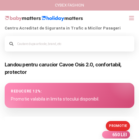
CYBEX FASHION
Centru Acreditat de Siguranta in Trafic a Micilor Pasageri
GIFT CARD
Cybex Fashion
Alege culoarea cadrului
Landou pentru carucior Cavoe Osis 2.0, confortabil,
Italbaby Collections
protector
Branduri
REDUCERE 12%:
CARUCIOARE COPII
Promotie valabila in limita stocului disponibil.
SCAUNE AUTO
PROMOTIE
SCOICI AUTO
650 LEI