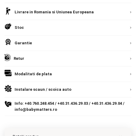
Contact
Livrare in Romania si Uniunea Europeana
Stoc
Copyright 2026 BabyMatters
Garantie
Retur
Modalitati de plata
Instalare scaun / scoica auto
Info:
+40.760.248.454
/
+40.31.436.29.03
/
+40.31.436.29.04
/
info@babymatters.ro