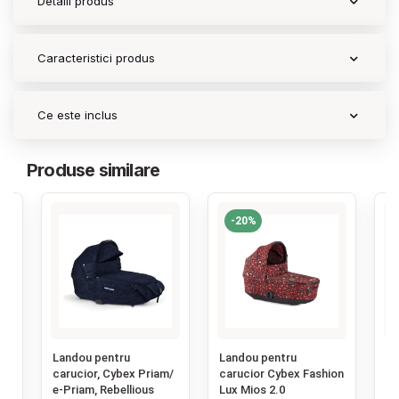
Detalii produs
Caracteristici produs
Ce este inclus
Produse similare
-20%
‹
Landou pentru
Landou pentru
La
carucior, Cybex Priam/
carucior Cybex Fashion
ca
.0
e-Priam, Rebellious
Lux Mios 2.0
3.